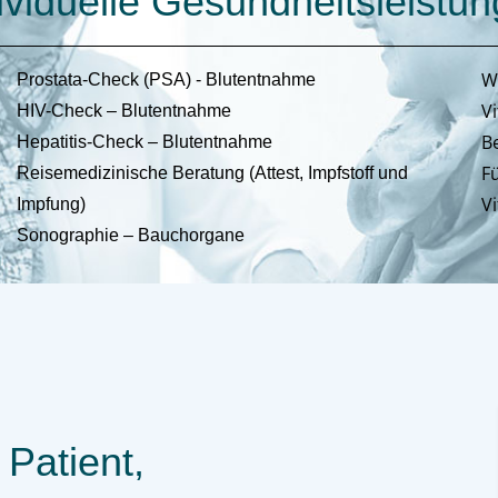
ividuelle Gesundheitsleistu
W
Prostata-Check (PSA) - Blutentnahme
Vi
HIV-Check – Blutentnahme
B
Hepatitis-Check – Blutentnahme
F
Reisemedizinische Beratung (Attest, Impfstoff und
V
Impfung)
Sonographie – Bauchorgane
 Patient,