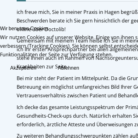
ich freue mich, Sie in meiner Praxis in Hagen begrüß
Beschwerden berate ich Sie gern hinsichtlich der ge
Wir benutzen Cookies
online über Doctolib!
Wir nutzen Cookies auf unserer Website. Einige von ihnen s
Gemeinsam mit meinem Team heiße ich Sie in meine
verbessern (Tracking Cookies). Sie können selbst entscheid
ich Ihr erster Ansprechpartner bei allen allgemein
Funktionalitäten der Seite zur Verfügung stehen.
stehe Ihnen auch im Rahmen von Nachsorgeunters
Krankheiten zur Seite.
Akzeptieren
Ablehnen
Bei mir steht der Patient im Mittelpunkt. Da die Gr
Betreuung ein möglichst umfangreiches Bild Ihrer Ge
Vertrauensverhältnis zwischen Patient und Behandl
Ich decke das gesamte Leistungsspektrum der Prim
Gesundheits-Check-ups durch. Natürlich erhalten Si
erforderlich, ärztliche Atteste und Überweisungen 
Zu weiteren Behandlungsschwerpunkten zählen a