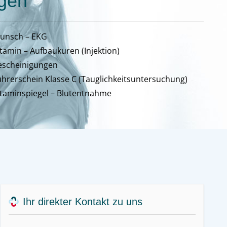
ngen
unsch – EKG
tamin – Aufbaukuren (Injektion)
escheinigungen
ührerschein Klasse C (Tauglichkeitsuntersuchung)
itaminspiegel – Blutentnahme
Ihr direkter Kontakt zu uns