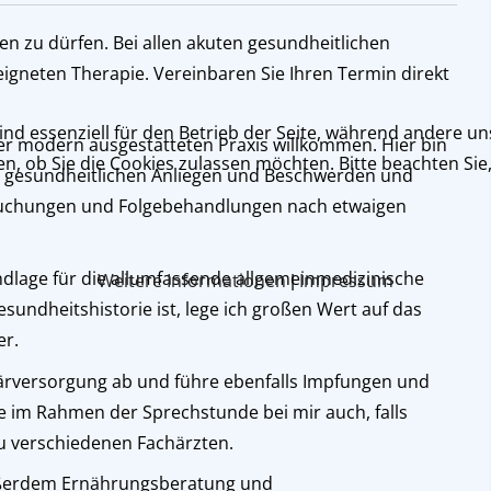
en zu dürfen. Bei allen akuten gesundheitlichen
eigneten Therapie. Vereinbaren Sie Ihren Termin direkt
ind essenziell für den Betrieb der Seite, während andere u
r modern ausgestatteten Praxis willkommen. Hier bin
en, ob Sie die Cookies zulassen möchten. Bitte beachten Si
en gesundheitlichen Anliegen und Beschwerden und
uchungen und Folgebehandlungen nach etwaigen
undlage für die allumfassende allgemeinmedizinische
Weitere Informationen
Impressum
|
sundheitshistorie ist, lege ich großen Wert auf das
er.
ärversorgung ab und führe ebenfalls Impfungen und
e im Rahmen der Sprechstunde bei mir auch, falls
zu verschiedenen Fachärzten.
ußerdem Ernährungsberatung und